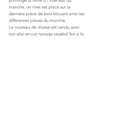
prolongé la lame à l'interieur du
manche, un rivet est placé sur la
dernière pièce de bois blocant ainsi les
differentes pièces du manche.
Le couteau de chasse est vendu avec
son etui en cuir tanage végétal fait à la
main et moulé à la forme du couteau.
Vous pourrais ainsi l'emener partout
lors de vos parti de chasse.
La lame mesure 11cm
Le manche mesure 11cm
La longueur total est de 23cm
06 78 91 37 16
C.G.V