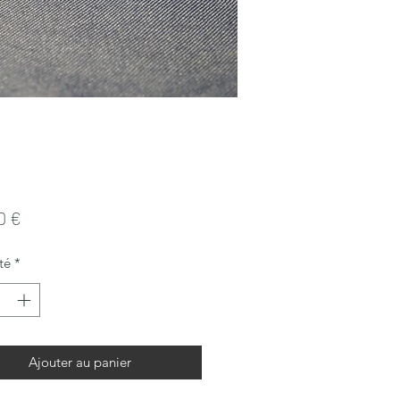
Prix
0 €
té
*
Ajouter au panier