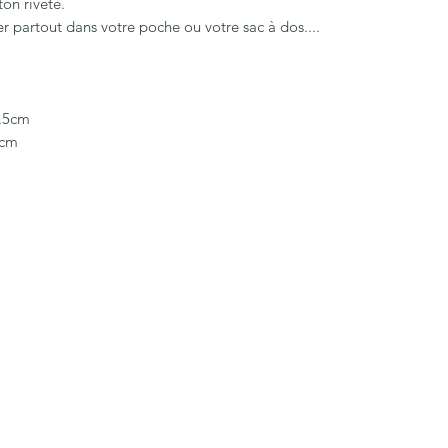
ton riveté.
partout dans votre poche ou votre sac à dos....
9.5cm
 cm