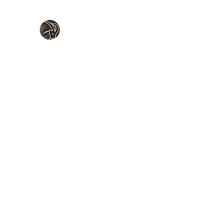
Accueil
Boutique couteaux
Boutique clous & fer forg