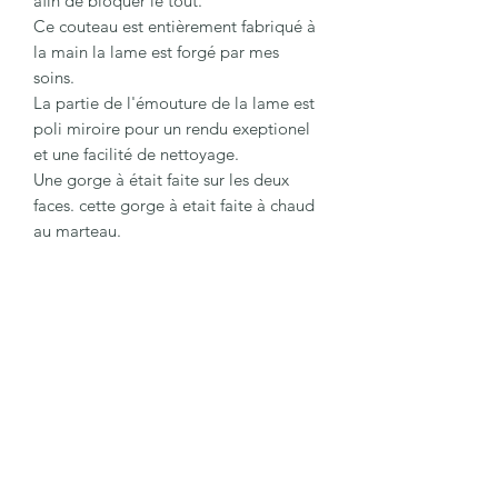
afin de bloquer le tout.
Ce couteau est entièrement fabriqué à
la main la lame est forgé par mes
soins.
La partie de l'émouture de la lame est
poli miroire pour un rendu exeptionel
et une facilité de nettoyage.
Une gorge à était faite sur les deux
faces. cette gorge à etait faite à chaud
au marteau.
Le manche est en multitbois, vous
pourrez retrouver du bubinga, red
heart, vieux mélèze, if, wengé,
noyer.Bien sur lui aussi fabriqué à la
main.
La lame mesure 12 cm
Le manche mesure 12.5 cm
La longueur total est 24 cm