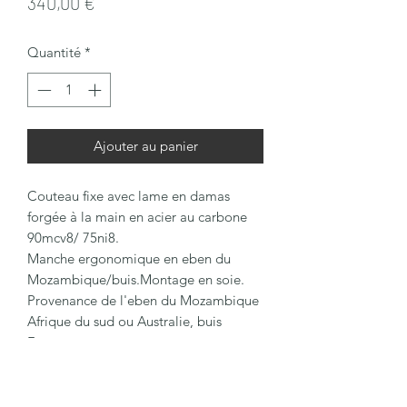
Prix
340,00 €
Quantité
*
Ajouter au panier
Couteau fixe avec lame en damas
forgée à la main en acier au carbone
90mcv8/ 75ni8.
Manche ergonomique en eben du
Mozambique/buis.Montage en soie.
Provenance de l'eben du Mozambique
Afrique du sud ou Australie, buis
France.
Étuis en cuir fait à la main en cuir
tannage végétal. L'etui est moulé à la
forme du couteau.