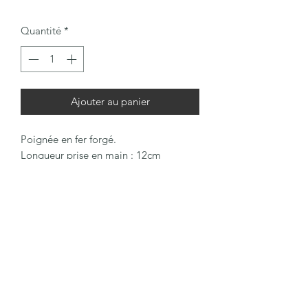
Quantité
*
Ajouter au panier
Poignée en fer forgé.
Longueur prise en main : 12cm
Longueur totale pattes comprises : 21
06 78 91 37 16
C.G.V