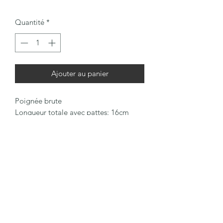
Quantité
*
Ajouter au panier
Poignée brute
Longueur totale avec pattes: 16cm
Longueur prise en main: 7cm
06 78 91 37 16
C.G.V