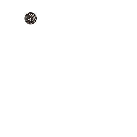
Accueil
Boutique couteaux
Boutique clous & fer forg