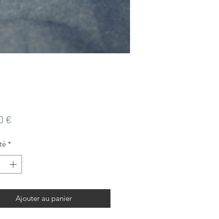
Prix
0 €
té
*
Ajouter au panier